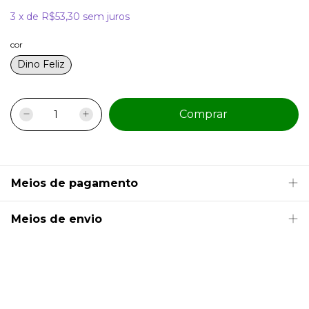
3
x
de
R$53,30
sem juros
cor
Dino Feliz
Meios de pagamento
Meios de envio