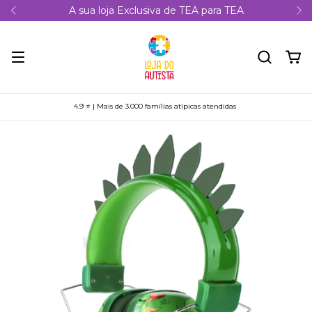
A sua loja Exclusiva de TEA para TEA
4.9 ⭐ | Mais de 3.000 famílias atípicas atendidas