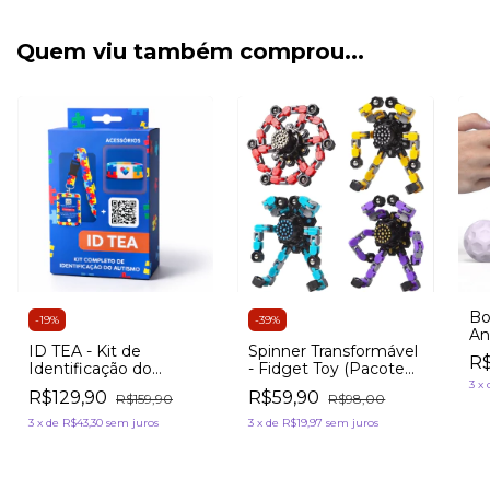
Quem viu também comprou...
Bo
-
19
%
-
39
%
An
ID TEA - Kit de
Spinner Transformável
R$
Identificação do
- Fidget Toy (Pacote
Autismo Completo
com 4)
3
x
R$129,90
R$59,90
R$159,90
R$98,00
(QR Code + APP)
3
x
de
R$43,30
sem juros
3
x
de
R$19,97
sem juros